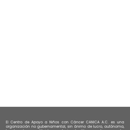
El Centro de Apoyo a Niños con Cáncer CANICA A.C. es una
organización no gubernamental, sin ánimo de lucro, autónoma,