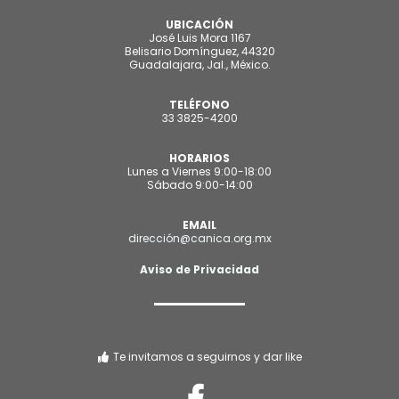
UBICACIÓN
José Luis Mora 1167
Belisario Domínguez, 44320
Guadalajara, Jal., México.
TELÉFONO
33 3825-4200
HORARIOS
Lunes a Viernes 9:00-18:00
Sábado 9:00-14:00
EMAIL
direcció
n@canica.org.mx
Aviso de Privacidad
Te invitamos a seguirnos y dar like