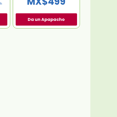
MX$499
th
Da un Apapacho