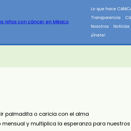
Lo que hace CANIC
Transparencia
Cá
Nosotros
Noticias
¡Únete!
pacho
ir palmadita o caricia con el alma
 mensual y multiplica la esperanza para nuestros