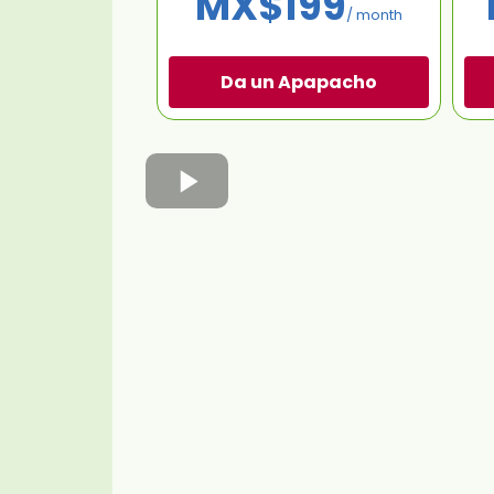
MX$199
/ month
Da un Apapacho