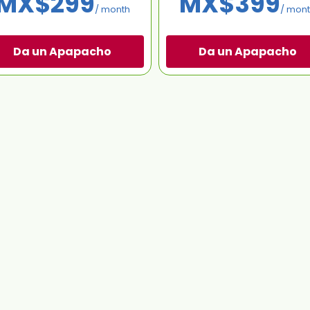
MX$299
MX$399
/ month
/ mon
Da un Apapacho
Da un Apapacho