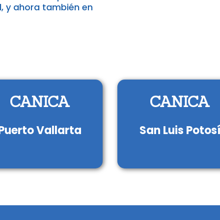
al, y ahora también en
CANICA
CANICA
Puerto Vallarta
San Luis Potos