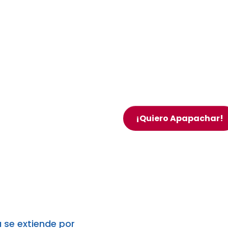
¡Quiero Apapachar!
CA
 se extiende por